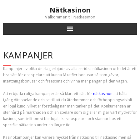
Nätkasinon
Välkommen till Nätkasinon
Casino utan svensk licens
KAMPANJER
Casino utan licens med Volt betalningslösning
Kampanjer av olika de slag erbjuds av alla seriösa nätkasinon och det är ett
Casino utan spelpaus
bra sätt för oss spelare att kunna få ut fler bonusar så som gåvor,
insättningsbonusar och freespins och vinna mer pengar på den vägen.
Casinobonusar
Att erbjuda roliga kampanjer är så klart ett sätt för
nätkasinon
att hålla
igång ditt spelande och se till att du återkommer och förhoppningsvis bli
Freespins
en lojal kund, vilket är förståelig när man tänker på det. Konkurrensen är
stenhård på marknaden och en spelare som dig eller mig är värt mycket för
kasinot, speciellt om vi blir lojala kasinospelare och stannar hos ett
Gratis casino
specifikt nätkasino under en längre tid.
Insättningsbonus
Kasinokampanjer kan variera mycket från nätkasino till nätkasino men så